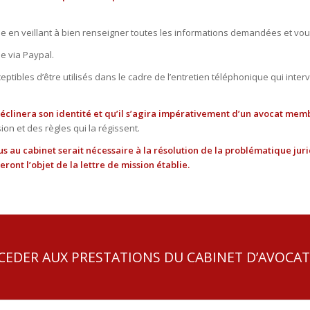
gne en veillant à bien renseigner toutes les informations demandées et vo
e via Paypal.
tibles d’être utilisés dans le cadre de l’entretien téléphonique qui inte
éclinera son identité et qu’il s’agira impérativement d’un avocat mem
on et des règles qui la régissent.
s au cabinet serait nécessaire à la résolution de la problématique jur
ront l’objet de la lettre de mission établie.
CCEDER AUX PRESTATIONS DU CABINET D’AVOCAT