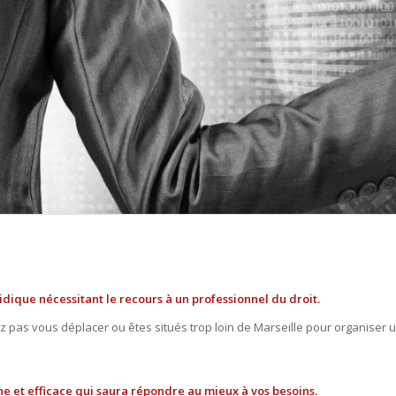
dique nécessitant le recours à un professionnel du droit.
z pas vous déplacer ou êtes situés trop loin de Marseille pour organiser u
ne et efficace qui saura répondre au mieux à vos besoins.