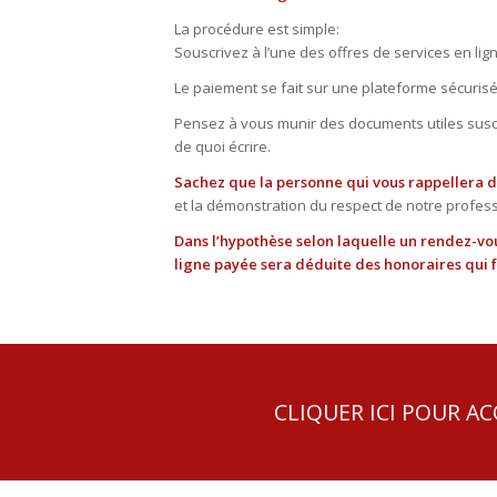
La procédure est simple:
Souscrivez à l’une des offres de services en li
Le paiement se fait sur une plateforme sécurisé
Pensez à vous munir des documents utiles suscep
de quoi écrire.
Sachez que la personne qui vous rappellera d
et la démonstration du respect de notre professi
Dans l’hypothèse selon laquelle un rendez-vou
ligne payée sera déduite des honoraires qui fe
CLIQUER ICI POUR A