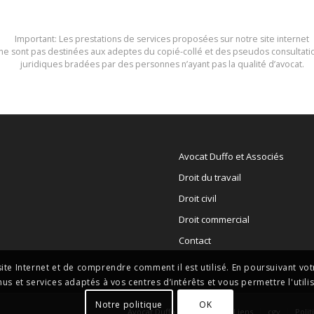
Important: Les prestations de services proposées sur notre site internet
ne sont pas destinées aux adeptes du copié-collé et des pseudos consultati
juridiques bradées par des personnes n’ayant pas la qualité d’avocat.
Avocat Duffo et Associés
Droit du travail
Droit civil
Droit commercial
Contact
e Internet et de comprendre comment il est utilisé. En poursuivant votre
 et services adaptés à vos centres d’intérêts et vous permettre l'util
Notre politique
OK
Avocat Duffo et Associés
Liens
cgv
Polit