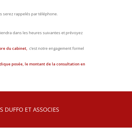
us serez rappelés par téléphone.
rviendra dans les heures suivantes et prévoyez
bre du cabinet,
c’est notre engagement formel
idique posée, le montant de la consultation en
S DUFFO ET ASSOCIES