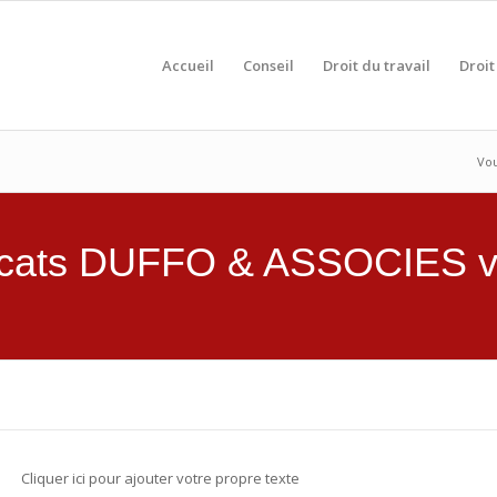
Accueil
Conseil
Droit du travail
Droit 
Vou
vocats DUFFO & ASSOCIES 
Cliquer ici pour ajouter votre propre texte