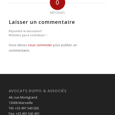
0
RÉPONSES
Laisser un commentaire
Rejoindre la discussion?
N’hésitez pas à contribuer !
Vous devez
vous connecter
pour publier un
commentaire.
AVOCATS DUFFO & ASSOCIÉS
44, rue Montgrand
13006 Marseille
Tél: +33 491 540 026
Fax: +33 491 542 491